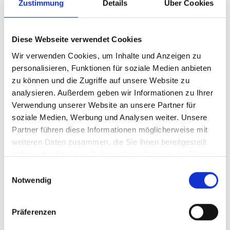
Zustimmung
Details
Über Cookies
Diese Webseite verwendet Cookies
Wie ich arbeite, wer ich bin,
Wir verwenden Cookies, um Inhalte und Anzeigen zu
was ich tue…
personalisieren, Funktionen für soziale Medien anbieten
zu können und die Zugriffe auf unsere Website zu
Möchtest Du mehr über mein Kinderbuch
analysieren. Außerdem geben wir Informationen zu Ihrer
Verwendung unserer Website an unsere Partner für
„Anton und der große Schweizer“ und seine
soziale Medien, Werbung und Analysen weiter. Unsere
Entstehungsgeschichte erfahren…oder einfach
Partner führen diese Informationen möglicherweise mit
wissen, an welchem Kinderbuch ich aktuell
weiteren Daten zusammen, die Sie ihnen bereitgestellt
arbeite? Was ich zwischen Kinderbuch und
haben oder die sie im Rahmen Ihrer Nutzung der Dienste
Kinderbuch treibe? Ob ich noch einen Job
gesammelt haben.
Einwilligungsauswahl
habe…
Notwendig
Möchtest Du mehr über meine
Bücher erfahren? Ich freue mich auf
Präferenzen
Nachricht von Dir!