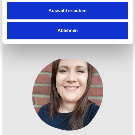
Nachricht von Dir!
Auswahl erlauben
Schreib mir
Ablehnen
STARTSEITE
BÜCHER
AUTORIN
SHOP
IMPRESSUM