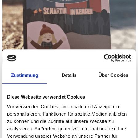
Jule und Zint Mäerte – Sankt Martin in
Zustimmung
Details
Über Cookies
Kempen
17,99
€
Diese Webseite verwendet Cookies
Add to cart
Wir verwenden Cookies, um Inhalte und Anzeigen zu
personalisieren, Funktionen für soziale Medien anbieten
inkl. 7 % MwSt.
zu können und die Zugriffe auf unsere Website zu
zzgl.
Versandkosten
analysieren. Außerdem geben wir Informationen zu Ihrer
Verwendung unserer Website an unsere Partner für