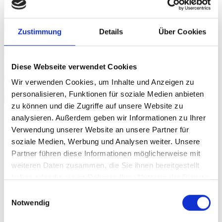
Zustimmung
Details
Über Cookies
Diese Webseite verwendet Cookies
Wir verwenden Cookies, um Inhalte und Anzeigen zu
personalisieren, Funktionen für soziale Medien anbieten
zu können und die Zugriffe auf unsere Website zu
Credit: Michael Murray
analysieren. Außerdem geben wir Informationen zu Ihrer
Verwendung unserer Website an unsere Partner für
Sure, the full-wide image can be pretty big. But
soziale Medien, Werbung und Analysen weiter. Unsere
sometimes the image is worth it. The above is a
Partner führen diese Informationen möglicherweise mit
gallery with just two images. It’s an easier way to
weiteren Daten zusammen, die Sie ihnen bereitgestellt
create visually appealing layouts, without having to
haben oder die sie im Rahmen Ihrer Nutzung der Dienste
deal with floats. You can also easily convert the
gesammelt haben.
Einwilligungsauswahl
gallery back to individual images again, by using the
Notwendig
block switcher.