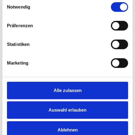
Einwilligungsauswahl
Notwendig
Name, E-Mail-Adresse und Website in
diesem Browser für meinen nächsten
Kommentar speichern.
Präferenzen
Statistiken
Marketing
Alle zulassen
Wie ich arbeite, wer ich bin,
was ich tue…
Auswahl erlauben
Möchtest Du mehr über mein Kinderbuch
Ablehnen
„Anton und der große Schweizer“ und seine