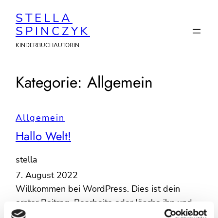
Zum
STELLA
Inhalt
SPINCZYK
springen
KINDERBUCHAUTORIN
Kategorie:
Allgemein
Allgemein
Hallo Welt!
stella
7. August 2022
Willkommen bei WordPress. Dies ist dein
erster Beitrag. Bearbeite oder lösche ihn und
beginne mit dem Schreiben!