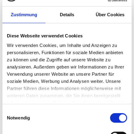
Zustimmung
Details
Über Cookies
Diese Webseite verwendet Cookies
Wir verwenden Cookies, um Inhalte und Anzeigen zu
Wie ich arbeite, wer ich bin,
personalisieren, Funktionen für soziale Medien anbieten
zu können und die Zugriffe auf unsere Website zu
was ich tue…
analysieren. Außerdem geben wir Informationen zu Ihrer
Verwendung unserer Website an unsere Partner für
Möchtest Du mehr über mein Kinderbuch
soziale Medien, Werbung und Analysen weiter. Unsere
„Anton und der große Schweizer“ und seine
Partner führen diese Informationen möglicherweise mit
Entstehungsgeschichte erfahren…oder einfach
weiteren Daten zusammen, die Sie ihnen bereitgestellt
haben oder die sie im Rahmen Ihrer Nutzung der Dienste
wissen, an welchem Kinderbuch ich aktuell
gesammelt haben.
Einwilligungsauswahl
arbeite? Was ich zwischen Kinderbuch und
Notwendig
Kinderbuch treibe? Ob ich noch einen Job
habe…